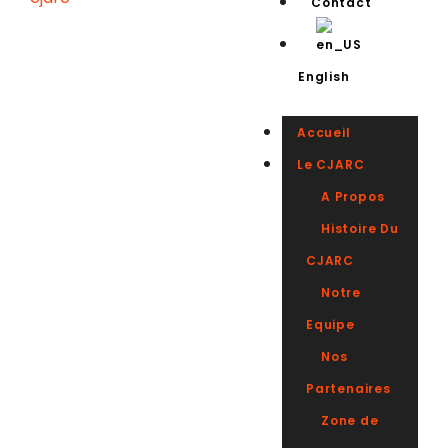
Contact
English
Accueil
Le CJARC
A Propos
Histoire Du
CJARC
Notre
Equipe
Nos
Partenaires
Zone de