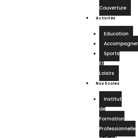
Couverture
Activités
Education
Accompagne
Sports
Et
Loisirs
Nos Ecoles
Institut
de
Formation
Professionnelle