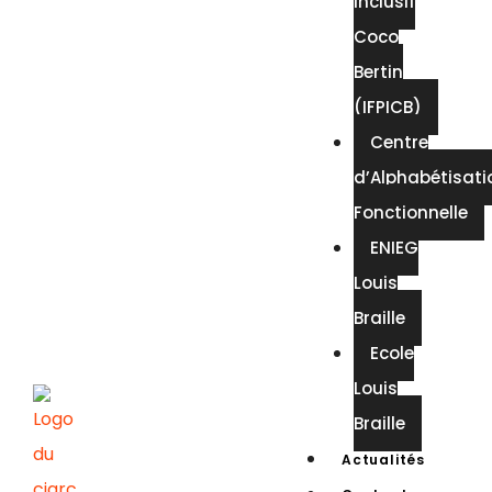
Inclusif
Coco
Bertin
(IFPICB)
Centre
d’Alphabétisati
Fonctionnelle
ENIEG
Louis
Braille
Ecole
Louis
Braille
Actualités