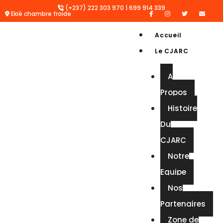
(+237) 222 303 970 | 699 914 339
Ekié chambre froide
Accueil
Le CJARC
A
Propos
Histoire
Du
CJARC
Notre
Equipe
Nos
Partenaires
Zone de