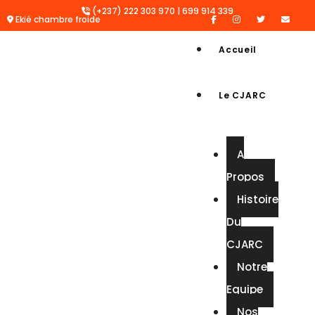
(+237) 222 303 970 | 699 914 339
Ekié chambre froide
Accueil
Le CJARC
A
Propos
Histoire
Du
CJARC
Notre
Equipe
Nos