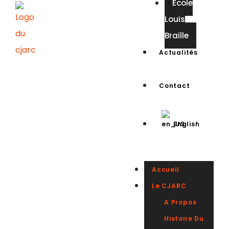
Ecole
Louis
Braille
Actualités
Contact
English
Accueil
Le CJARC
A Propos
Histoire Du