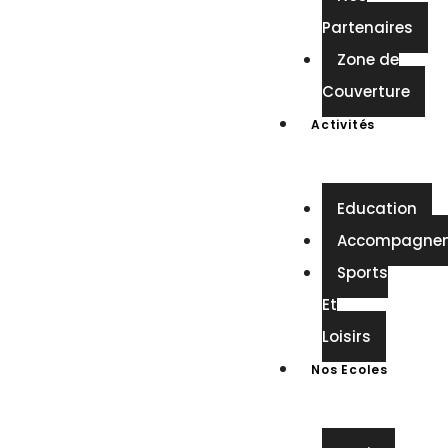
Partenaires
Zone de
Couverture
Activités
Education
Accompagne
Sports
Et
Loisirs
Nos Ecoles