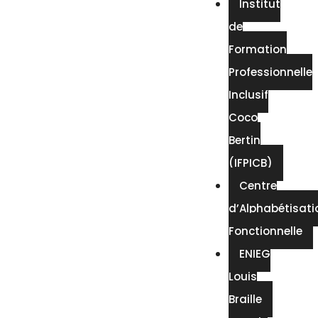
Institut
de
Formation
Professionnelle
Inclusif
Coco
Bertin
(IFPICB)
Centre
d’Alphabétisati
Fonctionnelle
ENIEG
Louis
Braille