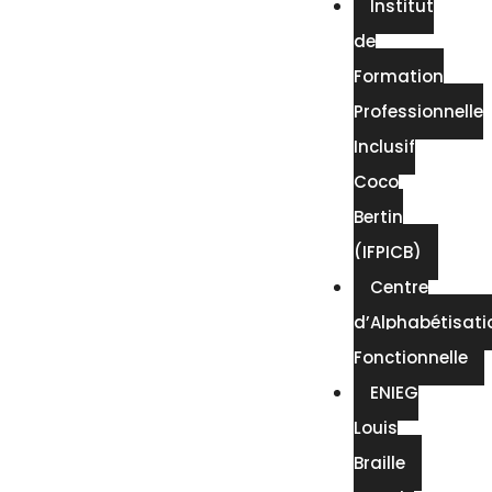
Institut
de
Formation
Professionnelle
Inclusif
Coco
Bertin
(IFPICB)
Centre
d’Alphabétisati
Fonctionnelle
ENIEG
Louis
Braille