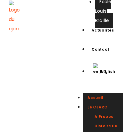
Ecole
Louis
Braille
Actualités
Contact
English
Accueil
Le CJARC
A Propos
Histoire Du