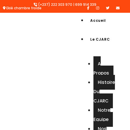
(+237) 222 303 970 | 699 914 339
Ekié chambre froide
Accueil
Le CJARC
A
Propos
Histoire
Du
CJARC
Notre
Equipe
Nos