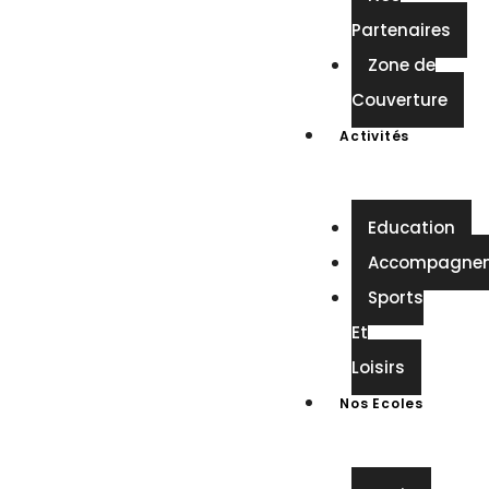
Partenaires
Zone de
Couverture
Activités
Education
Accompagne
Sports
Et
Loisirs
Nos Ecoles